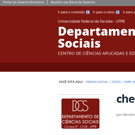
Portal do Governo Brasileiro
Atualize sua Barra de Governo
Ir para o conteúdo
1
Ir para o menu
2
Ir para
Universidade Federal da Paraíba - UFPB
Departament
Sociais
CENTRO DE CIÊNCIAS APLICADAS E E
VOCÊ ESTÁ AQUI:
PÁGINA INICIAL
>
ICONS
>
DARK M
che
por
danielr