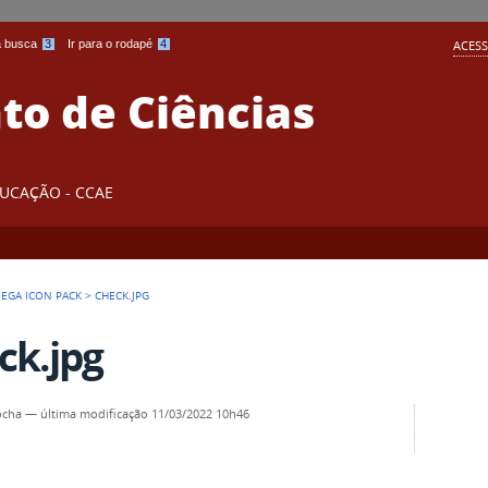
 a busca
3
Ir para o rodapé
4
ACESS
o de Ciências
DUCAÇÃO - CCAE
EGA ICON PACK
>
CHECK.JPG
ck.jpg
ocha
—
última modificação
11/03/2022 10h46