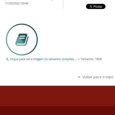
11/03/2022 10h46
Clique para ver a imagem no tamanho completo…
—
Tamanho
: 18KB
Voltar para o topo