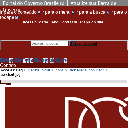
Portal do Governo Brasileiro
Atualize sua Barra de
Governo
Ir para o conteúdo
1
Ir para o menu
2
Ir para a busca
3
Ir para o
rodapé
4
Acessibilidade
Alto Contraste
Mapa do site
Buscar no portal
Buscar no portal
Twitter
YouTube
Facebook
Flickr
Contato
Você está aqui:
Página Inicial
>
Icons
>
Dark Mega Icon Pack
>
barchart.jpg
Menu