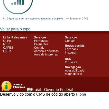
Clique para ver a imagem no tamanho completo…
—
Tamanho
: 17KB
Voltar para o topo
Links Relevantes
Serviços
Serviços
UFPB
Perguntas
Contato
MEC
frequentes
Redes sociais
CAPES
Contato
Facebook
CNPq
Acesso a sistemas
Instagram
Área de imprensa
RSS
O que é?
Navegação
Acessibilidade
Mapa do site
Desenvolvido com o CMS de código aberto
Plone