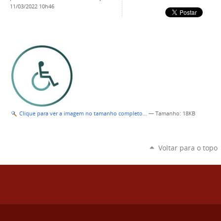
11/03/2022 10h46
Clique para ver a imagem no tamanho completo…
—
Tamanho
: 18KB
Voltar para o topo