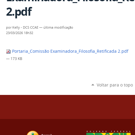
2.pdf
por
Kelly - DCS CCAE
—
última modificação
23/03/2026 18h32
Portaria_Comissão Examinadora_Filosofia_Retificada 2.pdf
— 173 KB
Voltar para o topo