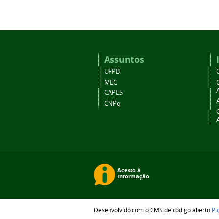
Assuntos
UFPB
MEC
A
CAPES
CNPq
Desenvolvido com o CMS de código aberto
Pl