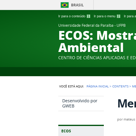
BRASIL
Ir para o conteúdo
1
Ir para o menu
2
Ir para
Universidade Federal da Paraíba - UFPB
ECOS: Mostr
Ambiental
CENTRO DE CIÊNCIAS APLICADAS E E
VOCÊ ESTÁ AQUI:
PÁGINA INICIAL
>
CONTENTS
>
M
Men
Desenvolvido por
GWEB
por
mateus
ECOS