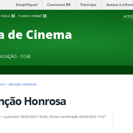
Simplifique!
Comunica BR
Participe
Acesso à infor
 a busca
3
Ir para o rodapé
4
ACESS
a de Cinema
DUCAÇÃO - CCAE
ENU
>
MENÇÃO HONROSA
ção Honrosa
—
publicado
05/03/2023 14h00,
última modificação
06/03/2023 11h27