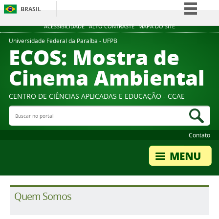
BRASIL
Simplifique!
ACESSIBILIDADE
ALTO CONTRASTE
MAPA DO SITE
Comunica BR
Universidade Federal da Paraíba - UFPB
ECOS: Mostra de
Participe
Cinema Ambiental
Acesso à informação
Legislação
CENTRO DE CIÊNCIAS APLICADAS E EDUCAÇÃO - CCAE
Canais
Buscar no portal
Bus
Contato
Quem Somos