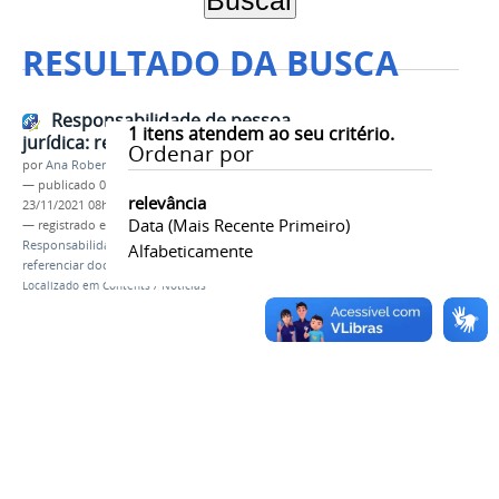
RESULTADO DA BUSCA
Responsabilidade de pessoa
1
itens atendem ao seu critério.
jurídica: referências
Ordenar por
por
Ana Roberta Mota
—
publicado
06/09/2021
—
última modificação
relevância
23/11/2021 08h28
Data (mais Recente Primeiro)
— registrado em:
ABNT NBR 6023
,
Referência
,
Responsabilidade de pessoa jurídica
,
Como
Alfabeticamente
referenciar documento de pessoa jurídica
Localizado em
Contents
/
Notícias