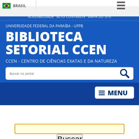
BRASIL
Simplifique!
ACESSIBILIDADE
ALTO CONTRASTE
MAPA DO SITE
Comunica BR
UNIVERSIDADE FEDERAL DA PARAÍBA - UFPB
BIBLIOTECA
Participe
SETORIAL CCEN
Acesso à informação
Legislação
CCEN - CENTRO DE CIÊNCIAS EXATAS E DA NATUREZA
Canais
Buscar no portal
Bus