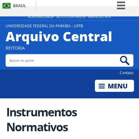
BRASIL
Simplifique!
ACESSIBILIDADE
ALTO CONTRASTE
MAPA DO SITE
Comunica BR
UNIVERSIDADE FEDERAL DA PARAÍBA - UFPB
Arquivo Central
Participe
Acesso à informação
REITORIA
Legislação
Buscar no portal
Bus
Canais
Contato
Instrumentos
Normativos