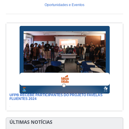
Oportunidades e Eventos
UFPB RECEBE PARTICIPANTES DO PROJETO FAVELAS
1
/
1
FLUENTES 2024
.
ÚLTIMAS NOTÍCIAS