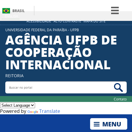
BRASIL
ENGLISH
Simplifique!
ACESSIBILIDADE
ALTO CONTRASTE
MAPA DO SITE
Comunica BR
UNIVERSIDADE FEDERAL DA PARAÍBA - UFPB
AGÊNCIA UFPB DE
Participe
COOPERAÇÃO
Acesso à informação
INTERNACIONAL
Legislação
Canais
REITORIA
Buscar no portal
Bus
Contato
Powered by
Translate