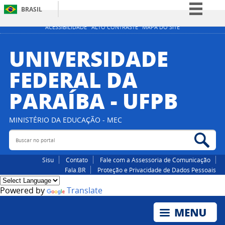
BRASIL
Simplifique!
ACESSIBILIDADE
ALTO CONTRASTE
MAPA DO SITE
Comunica BR
UNIVERSIDADE
Participe
FEDERAL DA
Acesso à informação
PARAÍBA - UFPB
Legislação
Canais
MINISTÉRIO DA EDUCAÇÃO - MEC
Buscar no portal
Bus
Sisu
Contato
Fale com a Assessoria de Comunicação
Fala.BR
Proteção e Privacidade de Dados Pessoais
Powered by
Translate