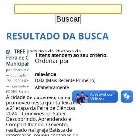
RESULTADO DA BUSCA
TREE participa da 2ª etapa da
1
itens atendem ao seu critério.
Feira de Ciências das Escolas
Ordenar por
Municipais de Cabedelo
por
Emanuel Gomes Soares
relevância
—
publicado
18/11/2024
—
última modificação
Data (mais Recente Primeiro)
15/11/2024 09h54
— registrado em:
Cabedelo
Alfabeticamente
,
Feiras
,
TREE
,
UFPB
,
PROEX
,
Extensão
A cidade de Cabedelo, na Paraíba,
promoveu nesta quinta-feira (14)
a 2ª etapa da Feira de Ciências
2024 – Conexões do Saber:
Descobrindo, Aprendendo e
Compartilhando. O evento,
realizado na Igreja Batista de
Intermares, reuniu centenas de