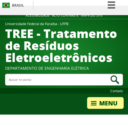
BRASIL
Simplifique!
ACESSIBILIDADE
ALTO CONTRASTE
MAPA DO SITE
Comunica BR
Universidade Federal da Paraíba - UFPB
TREE - Tratamento
Participe
de Resíduos
Acesso à informação
Eletroeletrônicos
Legislação
Canais
DEPARTAMENTO DE ENGENHARIA ELÉTRICA
Buscar no portal
Bus
Contato