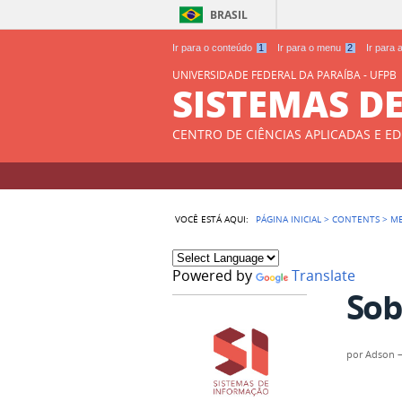
BRASIL
Ir para o conteúdo
1
Ir para o menu
2
Ir para
UNIVERSIDADE FEDERAL DA PARAÍBA - UFPB
SISTEMAS D
CENTRO DE CIÊNCIAS APLICADAS E E
VOCÊ ESTÁ AQUI:
PÁGINA INICIAL
>
CONTENTS
>
M
Powered by
Translate
Sob
por
Adson