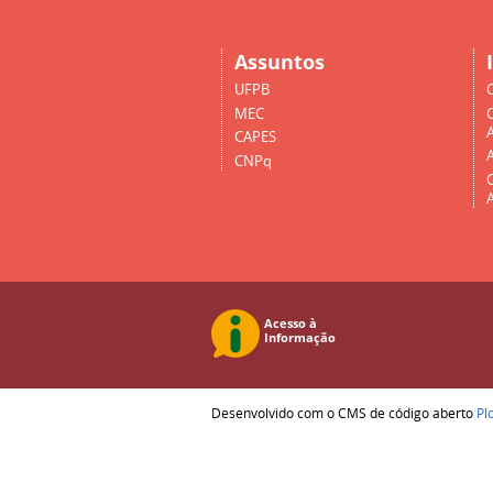
Assuntos
UFPB
MEC
A
CAPES
CNPq
Desenvolvido com o CMS de código aberto
Pl