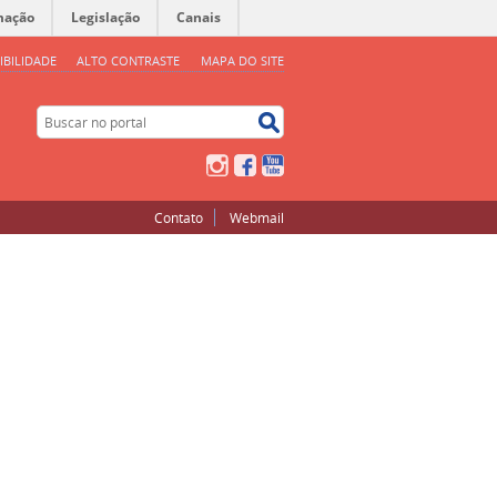
mação
Legislação
Canais
IBILIDADE
ALTO CONTRASTE
MAPA DO SITE
Buscar no portal
Buscar no portal
Instagram
Facebook
YouTube
Contato
Webmail