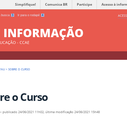
Simplifique!
Comunica BR
Participe
Acesso à infor
 a busca
3
Ir para o rodapé
4
ACESS
E INFORMAÇÃO
DUCAÇÃO - CCAE
ENU
>
SOBRE O CURSO
re o Curso
—
publicado
24/06/2021 11h02,
última modificação
24/06/2021 15h48