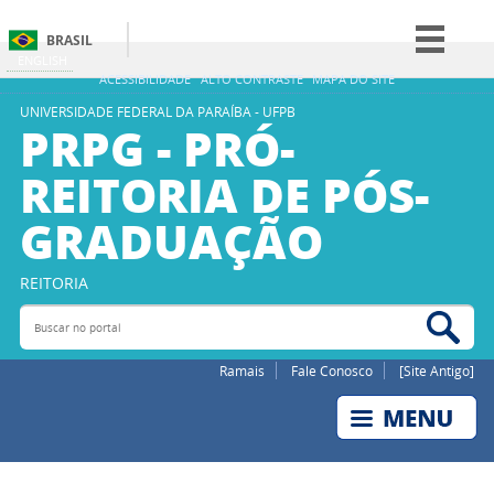
BRASIL
ENGLISH
Simplifique!
ACESSIBILIDADE
ALTO CONTRASTE
MAPA DO SITE
Comunica BR
UNIVERSIDADE FEDERAL DA PARAÍBA - UFPB
PRPG - PRÓ-
Participe
REITORIA DE PÓS-
Acesso à informação
GRADUAÇÃO
Legislação
Canais
REITORIA
Buscar no portal
Bus
Ramais
Fale Conosco
[Site Antigo]