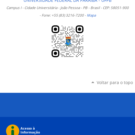
UNIVERSIDADE FEDERAL DA PARAÍBA - UFPB
Campus I - Cidade Universitária - João Pessoa - PB - Brasil - CEP: 58051-900
- Fone: +55 (83) 3216-7200 -
Mapa
Voltar para o topo