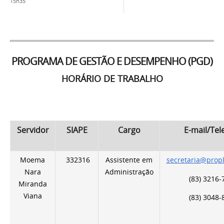
15h35
PROGRAMA DE GESTÃO E DESEMPENHO (PGD)
HORÁRIO DE TRABALHO
Servidor
SIAPE
Cargo
E-mail/Tel
Moema
332316
Assistente em
secretaria@prop
Nara
Administração
(83) 3216-
Miranda
Viana
(83) 3048-