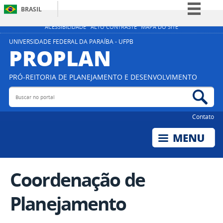
BRASIL
Simplifique!
ACESSIBILIDADE
ALTO CONTRASTE
MAPA DO SITE
Comunica BR
UNIVERSIDADE FEDERAL DA PARAÍBA - UFPB
PROPLAN
Participe
Acesso à informação
PRÓ-REITORIA DE PLANEJAMENTO E DESENVOLVIMENTO
Legislação
Buscar no portal
Bus
Canais
Contato
Coordenação de
Planejamento