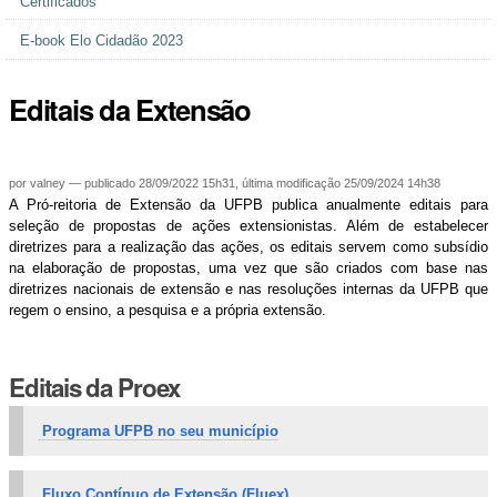
Certificados
E-book Elo Cidadão 2023
Editais da Extensão
por
valney
—
publicado
28/09/2022 15h31,
última modificação
25/09/2024 14h38
A Pró-reitoria de Extensão da UFPB publica anualmente editais para
seleção de propostas de ações extensionistas. Além de estabelecer
diretrizes para a realização das ações, os editais servem como subsídio
na elaboração de propostas, uma vez que são criados com base nas
diretrizes nacionais de extensão e nas resoluções internas da UFPB que
regem o ensino, a pesquisa e a própria extensão.
Editais da Proex
Programa UFPB no seu município
Fluxo Contínuo de Extensão (Fluex)