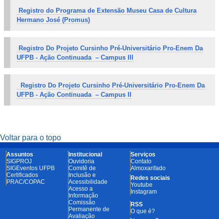
Registro do Programa de Extensão Museu Casa de Cultura
Hermano José (Promus)
Registro Do Projeto Cursinho Pré-Universitário Pro-Enem Da
UFPB - Ação Continuada – Campus III
Registro Do Projeto Cursinho Pré-Universitário Pro-Enem Da
UFPB - Ação Continuada – Campus II
Voltar para o topo
Assuntos
Institucional
Serviços
SIGPROJ
Ouvidoria
Contato
SIGEventos UFPB
Comitê de
Almoxarifado
Certificados
Inclusão e
Redes sociais
PRAC/COPAC
Acessibilidade
Youtube
Acesso a
Instagram
Informação
Comissão
RSS
Permanente de
O que é?
Avaliação