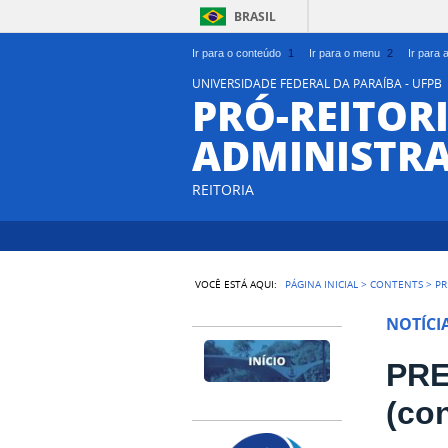
BRASIL
Ir para o conteúdo
1
Ir para o menu
2
Ir para
UNIVERSIDADE FEDERAL DA PARAÍBA - UFPB
PRÓ-REITORI
ADMINISTR
REITORIA
VOCÊ ESTÁ AQUI:
PÁGINA INICIAL
>
CONTENTS
>
PR
NOTÍCI
PRE
(co