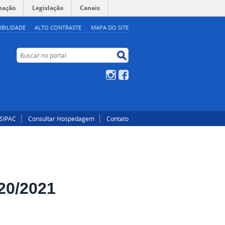
mação
Legislação
Canais
IBILIDADE
ALTO CONTRASTE
MAPA DO SITE
Buscar no portal
Buscar no portal
Instagram
Facebook
SIPAC
Consultar Hospedagem
Contato
20/2021