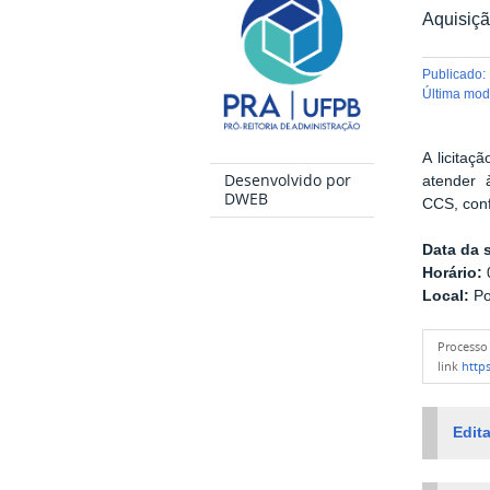
Aquisiç
publicado
:
última mo
A licitaç
Desenvolvido por
atender
DWEB
CCS, conf
Data da 
Horário:
0
Local:
Po
Process
link
https
Edita