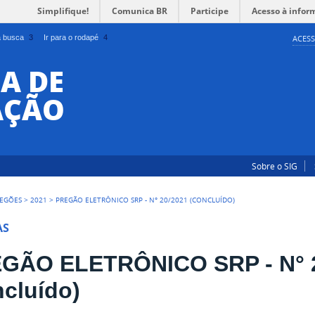
Simplifique!
Comunica BR
Participe
Acesso à infor
 a busca
3
Ir para o rodapé
4
ACESS
A DE
AÇÃO
Sobre o SIG
EGÕES
>
2021
>
PREGÃO ELETRÔNICO SRP - N° 20/2021 (CONCLUÍDO)
AS
GÃO ELETRÔNICO SRP - N° 
ncluído)