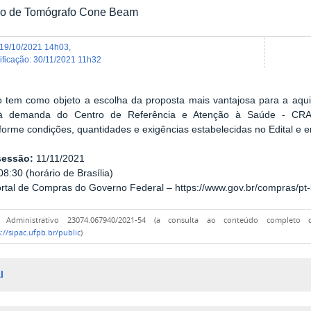
ão de Tomógrafo Cone Beam
19/10/2021 14h03
,
dificação
:
30/11/2021 11h32
ão tem como objeto a escolha da proposta mais vantajosa para a aqu
 à demanda do Centro de Referência e Atenção à Saúde - CRA
orme condições, quantidades e exigências estabelecidas no Edital e 
sessão:
11/11/2021
8:30 (horário de Brasília)
rtal de Compras do Governo Federal – https://www.gov.br/compras/pt-
o Administrativo 23074.067940/2021-54 (a consulta ao conteúdo completo
://sipac.ufpb.br/public
)
l