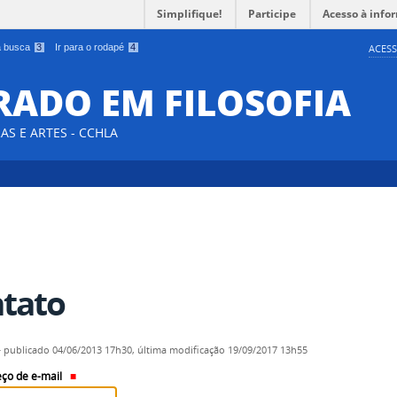
Simplifique!
Participe
Acesso à info
 a busca
3
Ir para o rodapé
4
ACESS
TRADO EM FILOSOFIA
AS E ARTES - CCHLA
tato
—
publicado
04/06/2013 17h30,
última modificação
19/09/2017 13h55
ço de e-mail