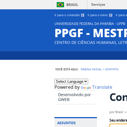
Serviços
BRASIL
Ir para o conteúdo
1
Ir para o menu
2
Ir para
UNIVERSIDADE FEDERAL DA PARAÍBA - UFPB
PPGF - MES
CENTRO DE CIÊNCIAS HUMANAS, LETR
VOCÊ ESTÁ AQUI:
PÁGINA INICIAL
>
CONTATO
Powered by
Translate
Con
Desenvolvido por
GWEB
por
Brasil
Seu endere
ASSUNTOS