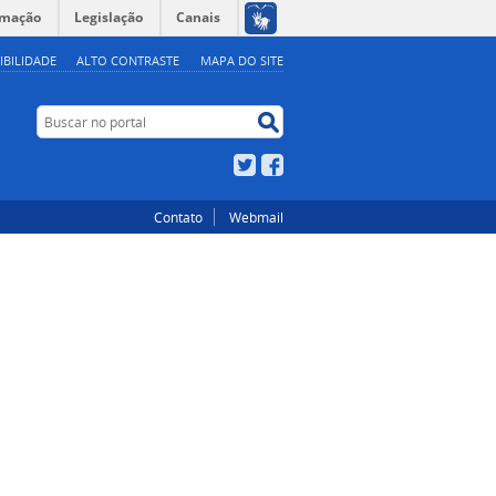
rmação
Legislação
Canais
IBILIDADE
ALTO CONTRASTE
MAPA DO SITE
Buscar no portal
Buscar no portal
Twitter
Facebook
Contato
Webmail