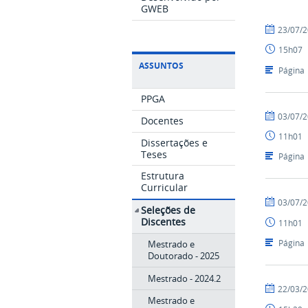
GWEB
por
publicado
23/07/
PPGA
15h07
ASSUNTOS
Página
PPGA
por
publicado
03/07/
Docentes
PPGA
11h01
Dissertações e
Teses
Página
Estrutura
Curricular
por
publicado
03/07/
Seleções de
PPGA
Discentes
11h01
Página
Mestrado e
Doutorado - 2025
Mestrado - 2024.2
por
publicado
22/03/
Mestrado e
mateus