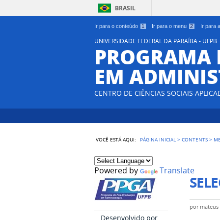
BRASIL
Ir para o conteúdo
1
Ir para o menu
2
Ir para
UNIVERSIDADE FEDERAL DA PARAÍBA - UFPB
PROGRAMA 
EM ADMINIS
CENTRO DE CIÊNCIAS SOCIAIS APLICA
VOCÊ ESTÁ AQUI:
PÁGINA INICIAL
>
CONTENTS
>
M
Powered by
Translate
SELE
por
mateus
Desenvolvido por