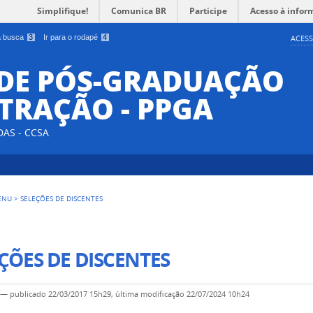
Simplifique!
Comunica BR
Participe
Acesso à infor
 a busca
3
Ir para o rodapé
4
ACESS
DE PÓS-GRADUAÇÃO
TRAÇÃO - PPGA
DAS - CCSA
ENU
>
SELEÇÕES DE DISCENTES
ÇÕES DE DISCENTES
—
publicado
22/03/2017 15h29,
última modificação
22/07/2024 10h24