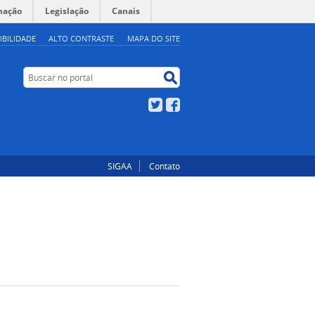
mação
Legislação
Canais
IBILIDADE
ALTO CONTRASTE
MAPA DO SITE
Buscar no portal
Buscar no portal
Twitter
Facebook
SIGAA
Contato