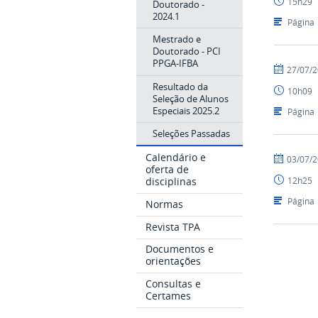
15h29
Doutorado -
2024.1
Página
Mestrado e
Doutorado - PCI
PPGA-IFBA
por
publicado
27/07/
PPGA
Resultado da
10h09
Seleção de Alunos
Especiais 2025.2
Página
Seleções Passadas
Calendário e
por
publicado
03/07/
oferta de
PPGA
12h25
disciplinas
Página
Normas
Revista TPA
Documentos e
orientações
Consultas e
Certames