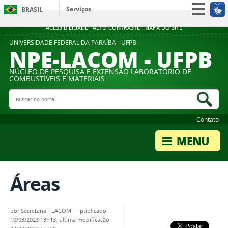
Serviços
BRASIL
Simplifique!
ACESSIBILIDADE
ALTO CONTRASTE
MAPA DO SITE
Participe
UNIVERSIDADE FEDERAL DA PARAÍBA - UFPB
NPE-LACOM - UFPB
Acesso à informação
NÚCLEO DE PESQUISA E EXTENSÃO LABORATÓRIO DE
Legislação
COMBUSTÍVEIS E MATERIAIS
Canais
Buscar no portal
Bus
Contato
Áreas
por
Secretaria - LACOM
—
publicado
10/03/2023 13h13,
última modificação