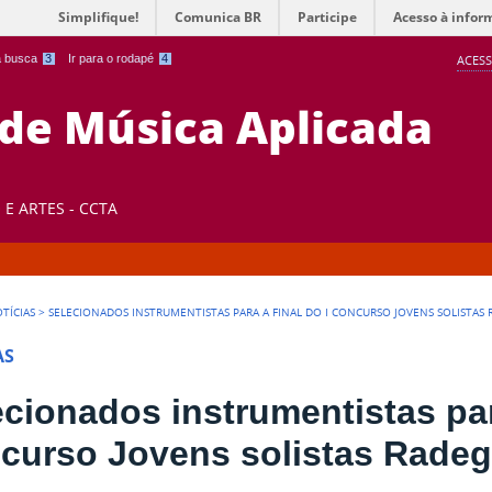
Simplifique!
Comunica BR
Participe
Acesso à infor
 a busca
3
Ir para o rodapé
4
ACESS
 de Música Aplicada
E ARTES - CCTA
TÍCIAS
>
SELECIONADOS INSTRUMENTISTAS PARA A FINAL DO I CONCURSO JOVENS SOLISTAS 
AS
cionados instrumentistas para
curso Jovens solistas Radeg