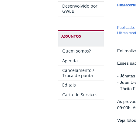
Final aconte
Desenvolvido por
GWEB
publicado
:
última mo
ASSUNTOS
Quem somos?
Foi reali
Agenda
Esses são
Cancelamento /
Troca de pauta
- Jônatas
- Juan Di
Editais
- Tácito 
Carta de Serviços
As provas
09:00h. A
Veja foto