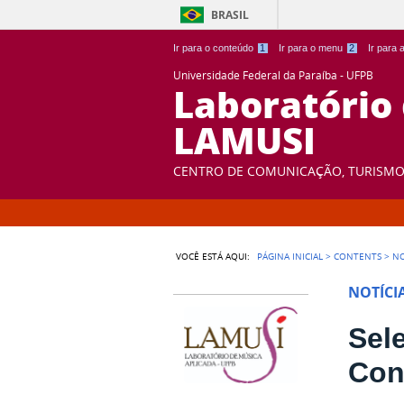
BRASIL
Ir para o conteúdo
1
Ir para o menu
2
Ir para
Universidade Federal da Paraíba - UFPB
Laboratório
LAMUSI
CENTRO DE COMUNICAÇÃO, TURISMO 
VOCÊ ESTÁ AQUI:
PÁGINA INICIAL
>
CONTENTS
>
NO
NOTÍCI
Sele
Con