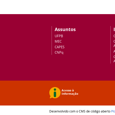
Assuntos
UFPB
MEC
A
CAPES
CNPq
Desenvolvido com o CMS de código aberto
Pl