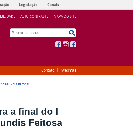
mação
Legislação
Canais
IBILIDADE
ALTO CONTRASTE
MAPA DO SITE
Buscar no portal
Buscar no portal
Facebook
Instagram
Facebook
Contato
Webmail
RADEGUNDIS FEITOSA
 a final do I
undis Feitosa