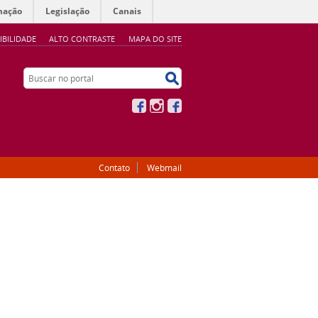
mação
Legislação
Canais
IBILIDADE
ALTO CONTRASTE
MAPA DO SITE
Buscar no portal
Buscar no portal
Facebook
Instagram
Facebook
Contato
Webmail