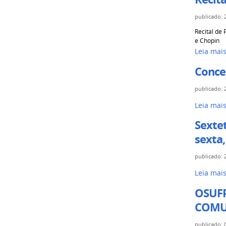
publicado
:
Recital de
e Chopin
Leia mai
Conce
publicado
:
Leia mai
Sextet
sexta,
publicado
:
Leia mai
OSUFP
COMUN
publicado
: