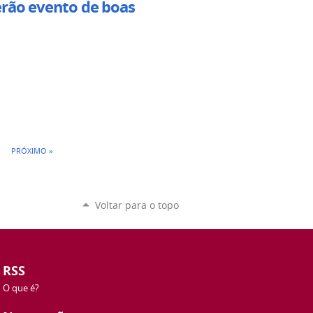
erão evento de boas
PRÓXIMO »
Voltar para o topo
RSS
O que é?