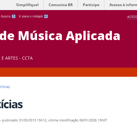
Simplifique!
Comunica BR
Participe
Acesso à infor
 a busca
3
Ir para o rodapé
4
ACESS
 de Música Aplicada
E ARTES - CCTA
TÍCIAS
ícias
—
publicado
31/05/2013 15h12,
última modificação
06/01/2026 13h07