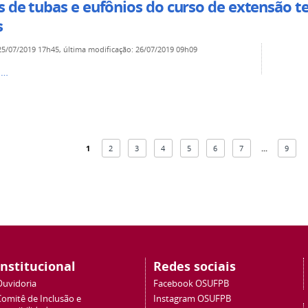
s de tubas e eufônios do curso de extensão t
s
25/07/2019 17h45
,
última modificação
:
26/07/2019 09h09
s…
1
2
3
4
5
6
7
...
9
Institucional
Redes sociais
Ouvidoria
Facebook OSUFPB
Comitê de Inclusão e
Instagram OSUFPB