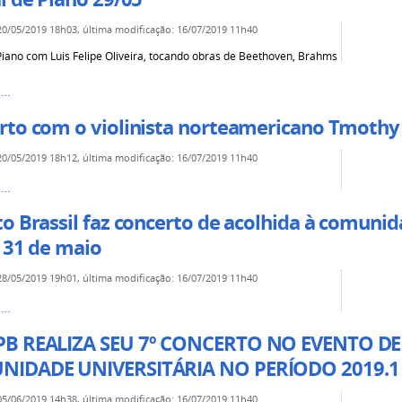
20/05/2019 18h03
,
última modificação
:
16/07/2019 11h40
 Piano com Luis Felipe Oliveira, tocando obras de Beethoven, Brahms
s…
rto com o violinista norteamericano Tmothy
20/05/2019 18h12
,
última modificação
:
16/07/2019 11h40
s…
o Brassil faz concerto de acolhida à comunid
 31 de maio
28/05/2019 19h01
,
última modificação
:
16/07/2019 11h40
s…
B REALIZA SEU 7º CONCERTO NO EVENTO DE
IDADE UNIVERSITÁRIA NO PERÍODO 2019.1
05/06/2019 14h38
,
última modificação
:
16/07/2019 11h40