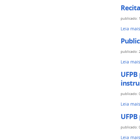
Recita
publicado
:
Leia mai
Publi
publicado
:
Leia mai
UFPB p
instr
publicado
:
Leia mai
UFPB p
publicado
:
Leia mai