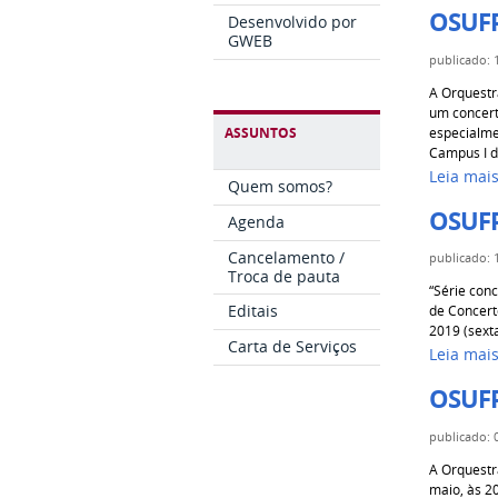
OSUFP
Desenvolvido por
GWEB
publicado
:
A Orquestr
um concert
especialme
ASSUNTOS
Campus I da
Leia mai
Quem somos?
OSUFP
Agenda
Cancelamento /
publicado
:
Troca de pauta
“Série con
Editais
de Concert
2019 (sexta
Carta de Serviços
Leia mai
OSUFP
publicado
:
A Orquestr
maio, às 2