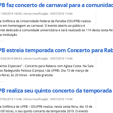
B faz concerto de carnaval para a comunidad
11/03/2019 16h55
,
última modificação
:
16/07/2019 11h40
a Sinfônica da Universidade Federal da Paraíba (OSUFPB) realiza
o em homenagem ao carnaval. O evento aberto ao público é
nte dedicado à comunidade universitária e será realizado às 11h desta sexta-fei
 instituição.
s…
B estreia temporada com Concerto para Ra
15/03/2019 08h53
,
última modificação
:
16/07/2019 11h40
certos Especiais” - Concerto para Rabeca com Aglaia Costa. Na Sala
os Radegundis Feitosa (Campus I da UFPB). Dia 15 de março de
-feira), às 20 horas - entrada gratuita.
s…
B realiza seu quinto concerto da temporada
07/05/2019 11h46
,
última modificação
:
16/07/2019 11h40
a Sinfônica da UFPB – OSUFPB realiza, nesta sexta-feira, dia 10 de
0:00 horas, o seu quinto concerto da temporada 2019. O evento