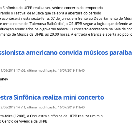
a Sinfônica da UFPB realiza seu sétimo concerto da temporada
rando o Festival de Música que celebra a abertura do período
e acontecerá nesta sexta-feira, 07 de junho, em frente ao Departamento de Mús
que tem o nome de “Talentosa Balbúrdia”, a OSUFPB segue a lógica que defende as
educação anunciados pelo governo federal. O concerto acontecerá na Sala de con
mento de Música da UFPB, às 20:00 horas. A entrada é franca e aberta ao públic
s…
ssionista americano convida músicos paraiba
11/06/2019 17h02
,
última modificação
:
16/07/2019 11h40
kaney
s…
tra Sinfônica realiza mini concerto
12/06/2019 14h11
,
última modificação
:
16/07/2019 11h40
ta-feira (12/06), a Orquestra sinfônica da UFPB realiza um mini
o Centro de Vivência da UFPB.
s…