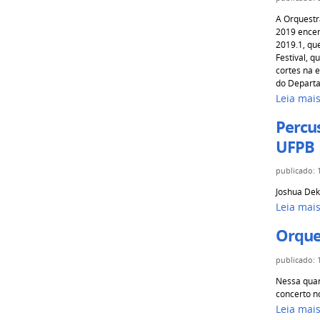
A Orquestr
2019 encer
2019.1, qu
Festival, 
cortes na 
do Departa
Leia mai
Percu
UFPB
publicado
:
Joshua De
Leia mai
Orques
publicado
:
Nessa quar
concerto n
Leia mai