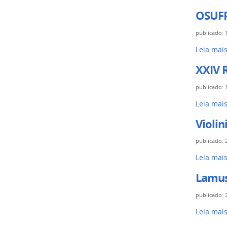
OSUFP
publicado
:
Leia mai
XXIV 
publicado
:
Leia mai
Violin
publicado
:
Leia mai
Lamusi
publicado
:
Leia mai