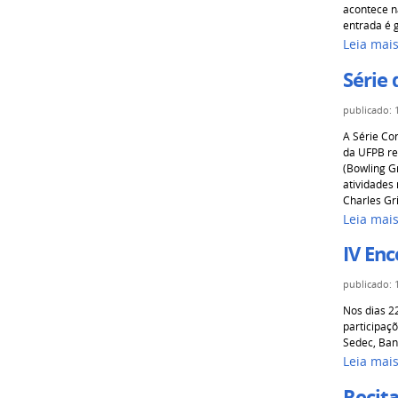
acontece n
entrada é g
Leia mai
Série 
publicado
:
A Série Co
da UFPB re
(Bowling G
atividades
Charles Gr
Leia mai
IV En
publicado
:
Nos dias 2
participaç
Sedec, Ban
Leia mai
Recita