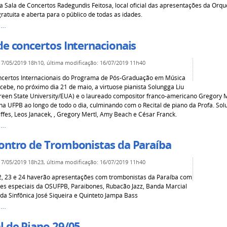
a Sala de Concertos Radegundis Feitosa, local oficial das apresentações da Orqu
ratuita e aberta para o público de todas as idades.
s…
de concertos Internacionais
17/05/2019 18h10
,
última modificação
:
16/07/2019 11h40
ncertos Internacionais do Programa de Pós-Graduação em Música
cebe, no próximo dia 21 de maio, a virtuose pianista Solungga Liu
reen State University/EUA) e o laureado compositor franco-americano Gregory M
 na UFPB ao longo de todo o dia, culminando com o Recital de piano da Profa. Sol
iffes, Leos Janacek, , Gregory Mertl, Amy Beach e César Franck.
s…
contro de Trombonistas da Paraíba
17/05/2019 18h23
,
última modificação
:
16/07/2019 11h40
2, 23 e 24 haverão apresentações com trombonistas da Paraíba com
ões especiais da OSUFPB, Paraibones, Rubacão Jazz, Banda Marcial
da Sinfônica José Siqueira e Quinteto Jampa Bass
s…
l de Piano 29/05