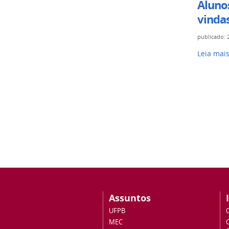
Aluno
vinda
publicado
:
Leia mai
Assuntos
UFPB
MEC