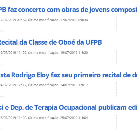
B faz concerto com obras de jovens composi
17/07/2019 09h34
,
última modificação
:
17/07/2019 09h34
s…
Recital da Classe de Oboé da UFPB
19/07/2019 11h20
,
última modificação
:
19/07/2019 11h20
s…
ista Rodrigo Eloy faz seu primeiro recital de
24/07/2019 12h17
,
última modificação
:
24/07/2019 12h17
s…
 e Dep. de Terapia Ocupacional publicam edi
25/07/2019 11h02
,
última modificação
:
25/07/2019 11h04
s…