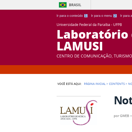
BRASIL
Ir para o conteúdo
1
Ir para o menu
2
Ir para
Universidade Federal da Paraíba - UFPB
Laboratório
LAMUSI
CENTRO DE COMUNICAÇÃO, TURISMO 
VOCÊ ESTÁ AQUI:
PÁGINA INICIAL
>
CONTENTS
>
NO
Not
por
GWEB