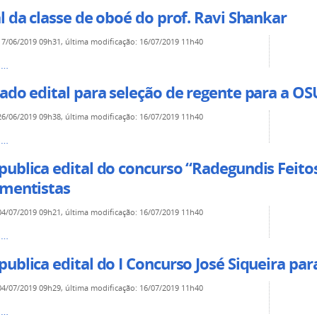
l da classe de oboé do prof. Ravi Shankar
17/06/2019 09h31
,
última modificação
:
16/07/2019 11h40
s…
cado edital para seleção de regente para a O
26/06/2019 09h38
,
última modificação
:
16/07/2019 11h40
s…
ublica edital do concurso “Radegundis Feito
umentistas
04/07/2019 09h21
,
última modificação
:
16/07/2019 11h40
s…
ublica edital do I Concurso José Siqueira pa
04/07/2019 09h29
,
última modificação
:
16/07/2019 11h40
s…