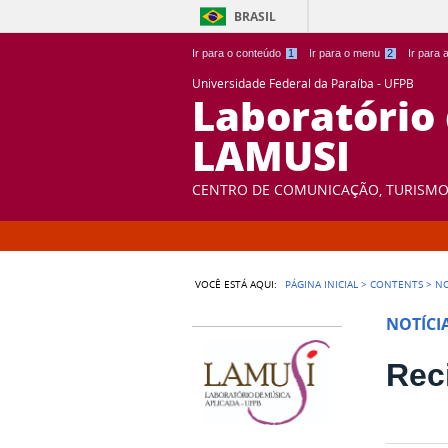
BRASIL
Ir para o conteúdo
1
Ir para o menu
2
Ir para
Universidade Federal da Paraíba - UFPB
Laboratório
LAMUSI
CENTRO DE COMUNICAÇÃO, TURISMO 
VOCÊ ESTÁ AQUI:
PÁGINA INICIAL
>
CONTENTS
>
NO
NOTÍCI
Rec