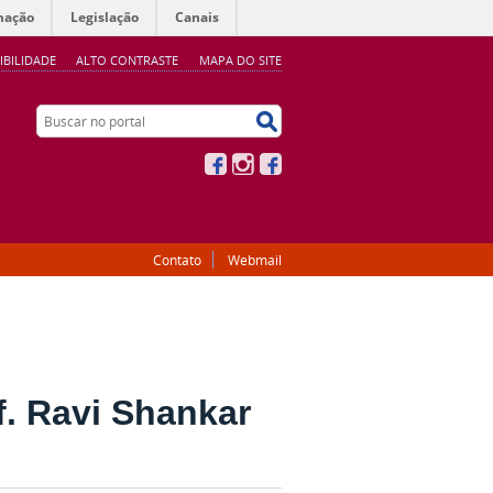
mação
Legislação
Canais
IBILIDADE
ALTO CONTRASTE
MAPA DO SITE
Buscar no portal
Buscar no portal
Facebook
Instagram
Facebook
Contato
Webmail
f. Ravi Shankar