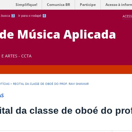
Simplifique!
Comunica BR
Participe
Acesso à infor
 a busca
3
Ir para o rodapé
4
ACESS
 de Música Aplicada
E ARTES - CCTA
TÍCIAS
>
RECITAL DA CLASSE DE OBOÉ DO PROF. RAVI SHANKAR
AS
ital da classe de oboé do pro