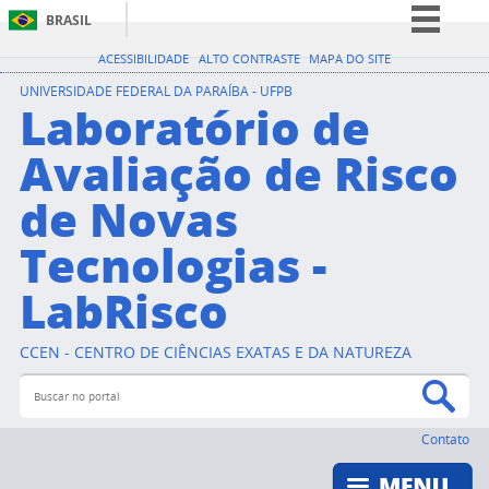
BRASIL
Simplifique!
ACESSIBILIDADE
ALTO CONTRASTE
MAPA DO SITE
Comunica BR
UNIVERSIDADE FEDERAL DA PARAÍBA - UFPB
Laboratório de
Participe
Avaliação de Risco
Acesso à informação
de Novas
Legislação
Canais
Tecnologias -
LabRisco
CCEN - CENTRO DE CIÊNCIAS EXATAS E DA NATUREZA
Buscar no portal
Bus
Contato