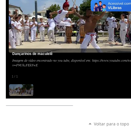
Dançarinos de maculelê
Imagem de vídeo encontrado no you tube, disponível em: https://www.youtube.com/w
v=F9UhzFEkYwE
1
/
1
Voltar para o topo