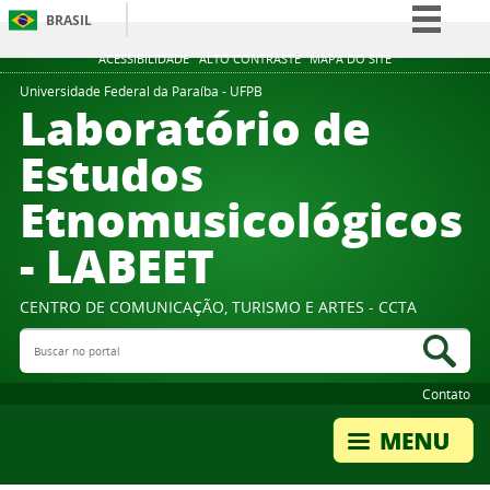
BRASIL
Simplifique!
ACESSIBILIDADE
ALTO CONTRASTE
MAPA DO SITE
Comunica BR
Universidade Federal da Paraíba - UFPB
Laboratório de
Participe
Estudos
Acesso à informação
Etnomusicológicos
Legislação
Canais
- LABEET
CENTRO DE COMUNICAÇÃO, TURISMO E ARTES - CCTA
Buscar no portal
Bus
Contato