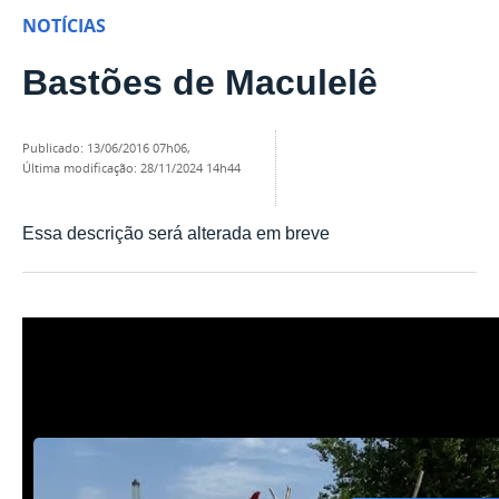
NOTÍCIAS
Bastões de Maculelê
publicado
:
13/06/2016 07h06
,
última modificação
:
28/11/2024 14h44
Essa descrição será alterada em breve