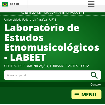
BRASIL
Simplifique!
ACESSIBILIDADE
ALTO CONTRASTE
MAPA DO SITE
Comunica BR
Universidade Federal da Paraíba - UFPB
Laboratório de
Participe
Estudos
Acesso à informação
Etnomusicológicos
Legislação
Canais
- LABEET
CENTRO DE COMUNICAÇÃO, TURISMO E ARTES - CCTA
Buscar no portal
Bus
Contato