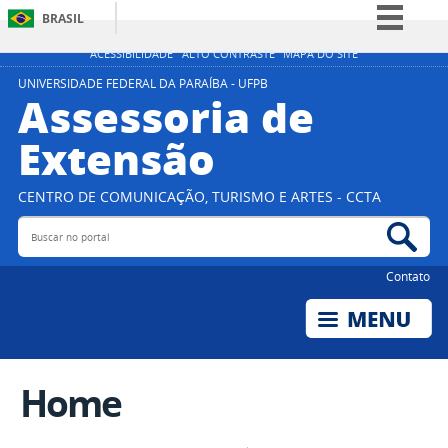
BRASIL
Simplifique!
ACESSIBILIDADE
ALTO CONTRASTE
MAPA DO SITE
Comunica BR
UNIVERSIDADE FEDERAL DA PARAÍBA - UFPB
Assessoria de
Participe
Extensão
Acesso à informação
Legislação
CENTRO DE COMUNICAÇÃO, TURISMO E ARTES - CCTA
Canais
Buscar no portal
Bus
Contato
Home