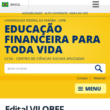
BRASIL
Simplifique!
ACESSIBILIDADE
ALTO CONTRASTE
MAPA DO SITE
Comunica BR
UNIVERSIDADE FEDERAL DA PARAÍBA - UFPB
EDUCAÇÃO
Participe
FINANCEIRA PARA
Acesso à informação
TODA VIDA
Legislação
Canais
CCSA - CENTRO DE CIÊNCIAS SOCIAIS APLICADAS
Buscar no portal
Bus
Contato
Webmail
Edital VII OBEF