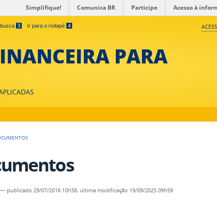
Simplifique!
Comunica BR
Participe
Acesso à infor
a busca
3
Ir para o rodapé
4
ACESS
INANCEIRA PARA
 APLICADAS
OCUMENTOS
cumentos
—
publicado
29/07/2016 10h58,
última modificação
19/09/2025 09h59