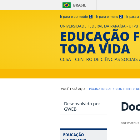
BRASIL
Ir para o conteúdo
1
Ir para o menu
2
Ir para 
UNIVERSIDADE FEDERAL DA PARAÍBA - UFPB
EDUCAÇÃO F
TODA VIDA
CCSA - CENTRO DE CIÊNCIAS SOCIAIS
VOCÊ ESTÁ AQUI:
PÁGINA INICIAL
>
CONTENTS
>
D
Do
Desenvolvido por
GWEB
por
mateus
EDUCAÇÃO