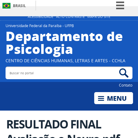
BRASIL
Simplifique!
ACESSIBILIDADE
ALTO CONTRASTE
MAPA DO SITE
Comunica BR
Universidade Federal da Paraíba - UFPB
Departamento de
Participe
Psicologia
Acesso à informação
Legislação
CENTRO DE CIÊNCIAS HUMANAS, LETRAS E ARTES - CCHLA
Canais
Buscar no portal
Bus
Contato
RESULTADO FINAL