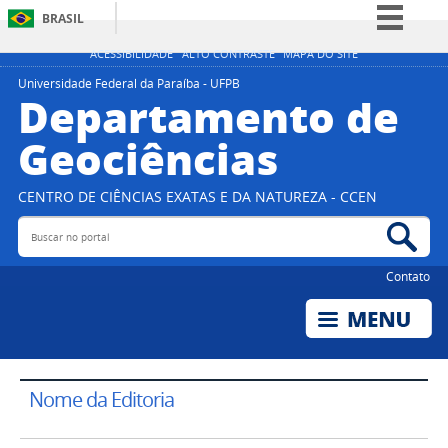
BRASIL
Simplifique!
ACESSIBILIDADE
ALTO CONTRASTE
MAPA DO SITE
Comunica BR
Universidade Federal da Paraíba - UFPB
Departamento de
Participe
Geociências
Acesso à informação
Legislação
CENTRO DE CIÊNCIAS EXATAS E DA NATUREZA - CCEN
Canais
Buscar no portal
Bus
Contato
Nome da Editoria