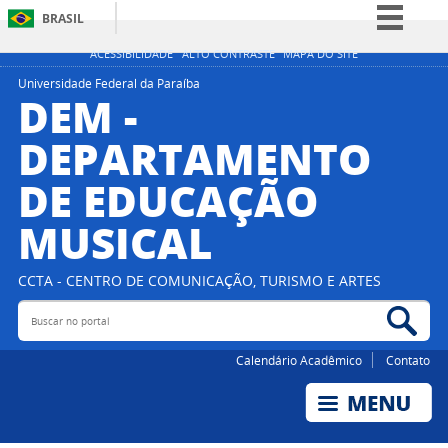
BRASIL
Simplifique!
ACESSIBILIDADE
ALTO CONTRASTE
MAPA DO SITE
Comunica BR
Universidade Federal da Paraíba
DEM -
Participe
DEPARTAMENTO
Acesso à informação
DE EDUCAÇÃO
Legislação
Canais
MUSICAL
CCTA - CENTRO DE COMUNICAÇÃO, TURISMO E ARTES
Buscar no portal
Bus
Calendário Acadêmico
Contato