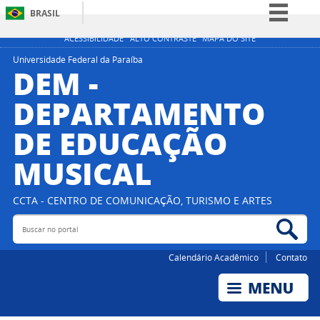
BRASIL
Simplifique!
ACESSIBILIDADE
ALTO CONTRASTE
MAPA DO SITE
Comunica BR
Universidade Federal da Paraíba
DEM -
Participe
DEPARTAMENTO
Acesso à informação
DE EDUCAÇÃO
Legislação
Canais
MUSICAL
CCTA - CENTRO DE COMUNICAÇÃO, TURISMO E ARTES
Buscar no portal
Bus
Calendário Acadêmico
Contato