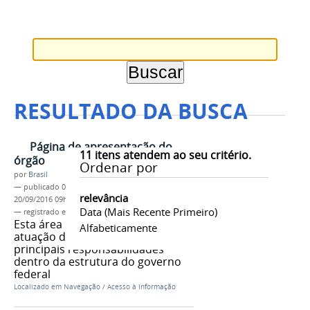
RESULTADO DA BUSCA
Página de apresentação do
11
itens atendem ao seu critério.
órgão
Ordenar por
por
Brasil
—
publicado
04/06/2013
—
última modificação
relevância
20/09/2016 09h39
Data (mais Recente Primeiro)
— registrado em:
tag 1
,
tag 2
,
tag 3
Esta área deve explicar como é a
Alfabeticamente
atuação do órgão, e quais suas
principais responsabilidades
dentro da estrutura do governo
federal
Localizado em
Navegação
/
Acesso à Informação