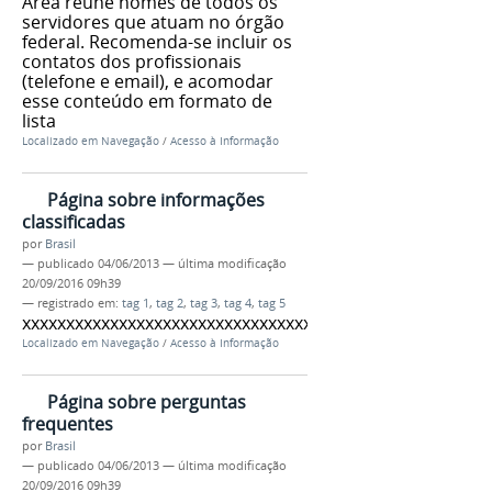
Área reúne nomes de todos os
servidores que atuam no órgão
federal. Recomenda-se incluir os
contatos dos profissionais
(telefone e email), e acomodar
esse conteúdo em formato de
lista
Localizado em
Navegação
/
Acesso à Informação
Página sobre informações
classificadas
por
Brasil
—
publicado
04/06/2013
—
última modificação
20/09/2016 09h39
— registrado em:
tag 1
,
tag 2
,
tag 3
,
tag 4
,
tag 5
xxxxxxxxxxxxxxxxxxxxxxxxxxxxxxxxxxxx
Localizado em
Navegação
/
Acesso à Informação
Página sobre perguntas
frequentes
por
Brasil
—
publicado
04/06/2013
—
última modificação
20/09/2016 09h39