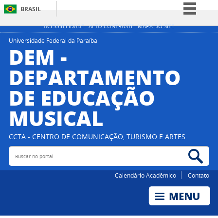
BRASIL
Simplifique!
ACESSIBILIDADE
ALTO CONTRASTE
MAPA DO SITE
Comunica BR
Universidade Federal da Paraíba
DEM -
Participe
DEPARTAMENTO
Acesso à informação
DE EDUCAÇÃO
Legislação
Canais
MUSICAL
CCTA - CENTRO DE COMUNICAÇÃO, TURISMO E ARTES
Buscar no portal
Bus
Calendário Acadêmico
Contato