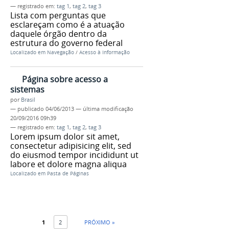
— registrado em:
tag 1
,
tag 2
,
tag 3
Lista com perguntas que
esclareçam como é a atuação
daquele órgão dentro da
estrutura do governo federal
Localizado em
Navegação
/
Acesso à Informação
Página sobre acesso a
sistemas
por
Brasil
—
publicado
04/06/2013
—
última modificação
20/09/2016 09h39
— registrado em:
tag 1
,
tag 2
,
tag 3
Lorem ipsum dolor sit amet,
consectetur adipisicing elit, sed
do eiusmod tempor incididunt ut
labore et dolore magna aliqua
Localizado em
Pasta de Páginas
1
2
PRÓXIMO »