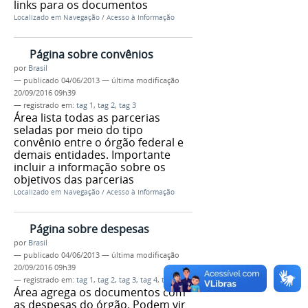
links para os documentos
Localizado em
Navegação
/
Acesso à Informação
Página sobre convênios
por
Brasil
—
publicado
04/06/2013
—
última modificação
20/09/2016 09h39
— registrado em:
tag 1
,
tag 2
,
tag 3
Área lista todas as parcerias
seladas por meio do tipo
convênio entre o órgão federal e
demais entidades. Importante
incluir a informação sobre os
objetivos das parcerias
Localizado em
Navegação
/
Acesso à Informação
Página sobre despesas
por
Brasil
—
publicado
04/06/2013
—
última modificação
20/09/2016 09h39
— registrado em:
tag 1
,
tag 2
,
tag 3
,
tag 4
,
tag 5
Área agrega os documentos com
as despesas do órgão. Podem vir