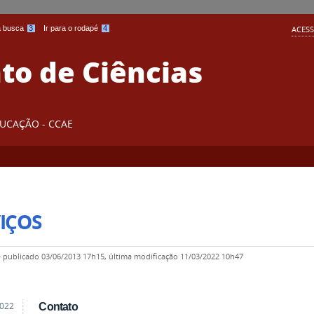
 a busca
3
Ir para o rodapé
4
ACESS
o de Ciências
DUCAÇÃO - CCAE
IÇOS
—
publicado
03/06/2013 17h15,
última modificação
11/03/2022 10h47
2022
Contato