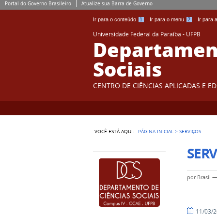
Portal do Governo Brasileiro
Atualize sua Barra de Governo
Ir para o conteúdo
1
Ir para o menu
2
Ir para
Universidade Federal da Paraíba - UFPB
Departament
Sociais
CENTRO DE CIÊNCIAS APLICADAS E E
VOCÊ ESTÁ AQUI:
PÁGINA INICIAL
>
SERVIÇOS
SERV
por
Brasil
por
publicado
11/03/