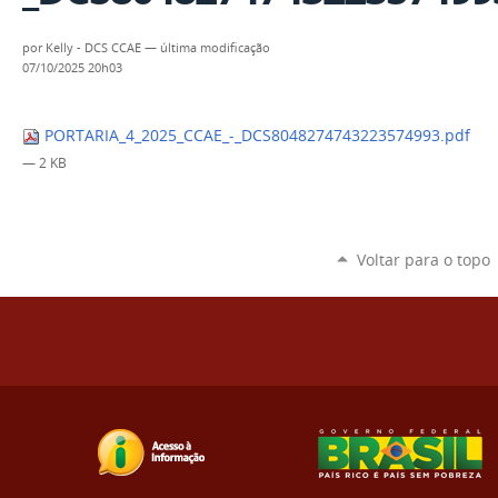
por
Kelly - DCS CCAE
—
última modificação
07/10/2025 20h03
PORTARIA_4_2025_CCAE_-_DCS8048274743223574993.pdf
— 2 KB
Voltar para o topo