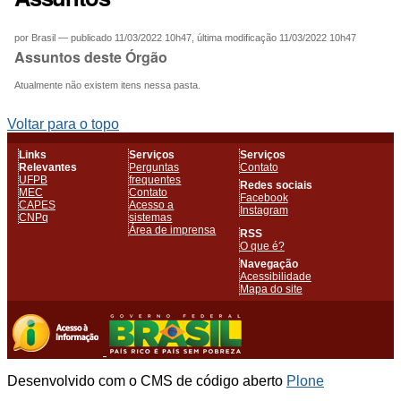
por
Brasil
—
publicado
11/03/2022 10h47,
última modificação
11/03/2022 10h47
Assuntos deste Órgão
Atualmente não existem itens nessa pasta.
Voltar para o topo
Links
Serviços
Serviços
Relevantes
Perguntas
Contato
UFPB
frequentes
Redes sociais
MEC
Contato
Facebook
CAPES
Acesso a
Instagram
CNPq
sistemas
Área de imprensa
RSS
O que é?
Navegação
Acessibilidade
Mapa do site
Desenvolvido com o CMS de código aberto
Plone