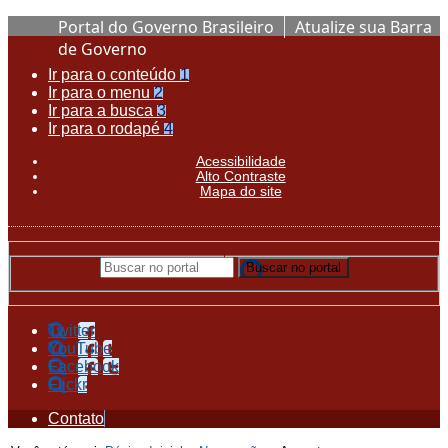
Portal do Governo Brasileiro
Atualize sua Barra
de Governo
Ir para o conteúdo
1
Ir para o menu
2
Ir para a busca
3
Ir para o rodapé
4
Acessibilidade
Alto Contraste
Mapa do site
Buscar no portal
Buscar no portal
Twitter
YouTube
Facebook
Flickr
Contato