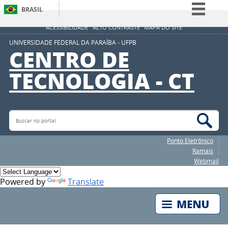
BRASIL
Simplifique!
ACESSIBILIDADE
ALTO CONTRASTE
MAPA DO SITE
Comunica BR
UNIVERSIDADE FEDERAL DA PARAÍBA - UFPB
CENTRO DE
Participe
TECNOLOGIA - CT
Acesso à informação
Legislação
Canais
Buscar no portal
Bus
Ponto Eletrônico
Ramais
Webmail
Powered by
Translate