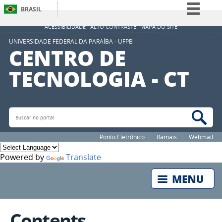
BRASIL
Simplifique!
ACESSIBILIDADE
ALTO CONTRASTE
MAPA DO SITE
Comunica BR
UNIVERSIDADE FEDERAL DA PARAÍBA - UFPB
CENTRO DE
Participe
TECNOLOGIA - CT
Acesso à informação
Legislação
Canais
Buscar no portal
Bus
Ponto Eletrônico
Ramais
Webmail
Powered by
Translate
Contents