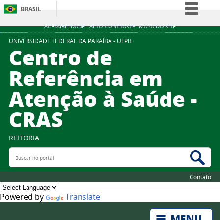
BRASIL
Simplifique!
ACESSIBILIDADE
ALTO CONTRASTE
MAPA DO SITE
Comunica BR
UNIVERSIDADE FEDERAL DA PARAÍBA - UFPB
Centro de
Participe
Referência em
Acesso à informação
Atenção à Saúde -
Legislação
Canais
CRAS
REITORIA
Buscar no portal
Bus
Contato
Powered by
Translate