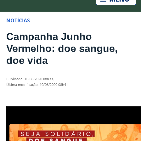
NOTÍCIAS
Campanha Junho
Vermelho: doe sangue,
doe vida
publicado
:
10/06/2020 08h33
,
última modificação
:
10/06/2020 08h41