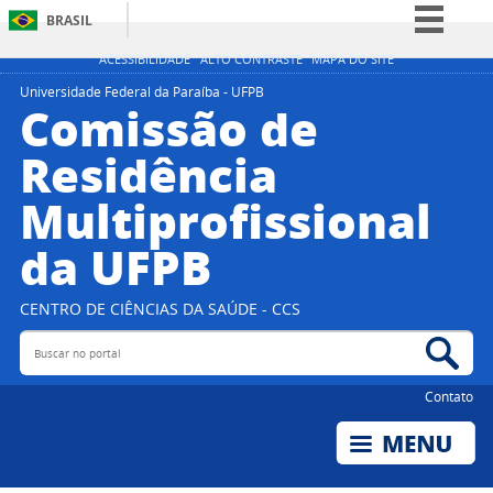
BRASIL
Simplifique!
ACESSIBILIDADE
ALTO CONTRASTE
MAPA DO SITE
Comunica BR
Universidade Federal da Paraíba - UFPB
Comissão de
Participe
Residência
Acesso à informação
Multiprofissional
Legislação
Canais
da UFPB
CENTRO DE CIÊNCIAS DA SAÚDE - CCS
Buscar no portal
Bus
Contato