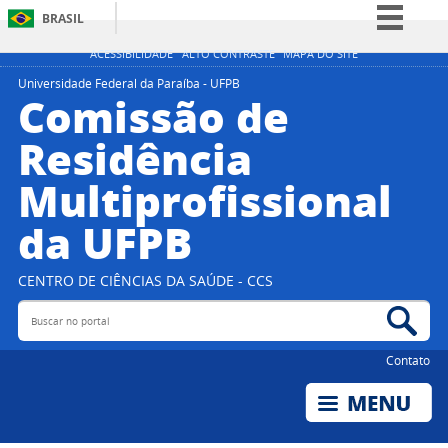
BRASIL
Simplifique!
ACESSIBILIDADE
ALTO CONTRASTE
MAPA DO SITE
Comunica BR
Universidade Federal da Paraíba - UFPB
Comissão de
Participe
Residência
Acesso à informação
Multiprofissional
Legislação
Canais
da UFPB
CENTRO DE CIÊNCIAS DA SAÚDE - CCS
Buscar no portal
Bus
Contato