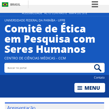
BRASIL
Simplifique!
ACESSIBILIDADE
ALTO CONTRASTE
MAPA DO SITE
Comunica BR
UNIVERSIDADE FEDERAL DA PARAÍBA - UFPB
Comitê de Ética
Participe
em Pesquisa com
Acesso à informação
Seres Humanos
Legislação
Canais
CENTRO DE CIÊNCIAS MÉDICAS - CCM
Buscar no portal
Bus
Contato
Apresentação