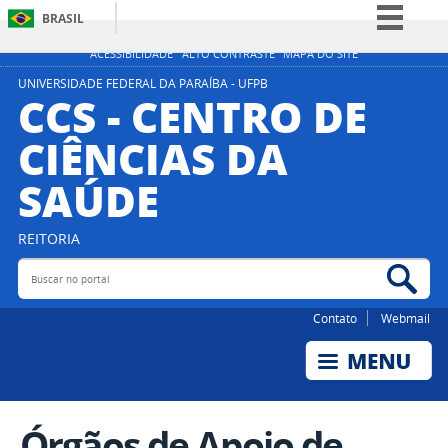
BRASIL
Simplifique!
ACESSIBILIDADE
ALTO CONTRASTE
MAPA DO SITE
Comunica BR
UNIVERSIDADE FEDERAL DA PARAÍBA - UFPB
CCS - CENTRO DE
Participe
CIÊNCIAS DA
Acesso à informação
SAÚDE
Legislação
Canais
REITORIA
Buscar no portal
Bus
Contato
Webmail
Órgãos de Apoio de