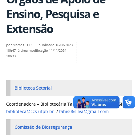
Ensino, Pesquisa e
Extensão
por
Marcos - CCS
—
publicado
16/08/2023
10h47,
última modificação
11/11/2024
10h33
Biblioteca Setorial
Coordenadora – Bibliotecária Tahis Virgínia Gomes da Silva –
biblioteca@ccs.ufpb.br
/
tahis06silva@gmail.com
Comissão de Biossegurança