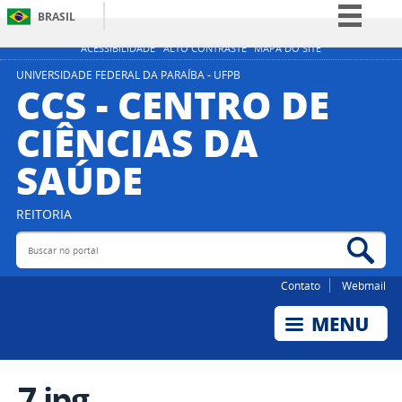
BRASIL
Simplifique!
ACESSIBILIDADE
ALTO CONTRASTE
MAPA DO SITE
Comunica BR
UNIVERSIDADE FEDERAL DA PARAÍBA - UFPB
CCS - CENTRO DE
Participe
CIÊNCIAS DA
Acesso à informação
SAÚDE
Legislação
Canais
REITORIA
Buscar no portal
Bus
Contato
Webmail
7.jpg