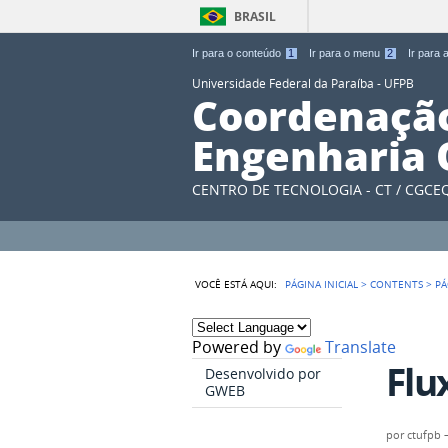
BRASIL
Ir para o conteúdo
1
Ir para o menu
2
Ir para
Universidade Federal da Paraíba - UFPB
Coordenação
Engenharia 
CENTRO DE TECNOLOGIA - CT / CGCE
VOCÊ ESTÁ AQUI:
PÁGINA INICIAL
>
CONTENTS
>
PÁ
Powered by
Translate
Flu
Desenvolvido por
GWEB
por
ctufpb