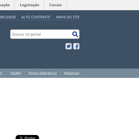
mação
Legislação
Canais
IBILIDADE
ALTO CONTRASTE
MAPA DO SITE
Buscar no portal
Buscar no portal
Twitter
Facebook
AC
SIGRH
Ponto Eletrônico
Webmail