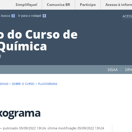
Simplifique!
Comunica BR
Participe
Acesso à infor
 a busca
3
Ir para o rodapé
4
ACESS
 do Curso de
Química
Q
SIGAA
SIP
GINAS
>
SOBRE O CURSO
>
FLUXOGRAMA
xograma
—
publicado
05/09/2022 13h24,
última modificação
05/09/2022 13h24