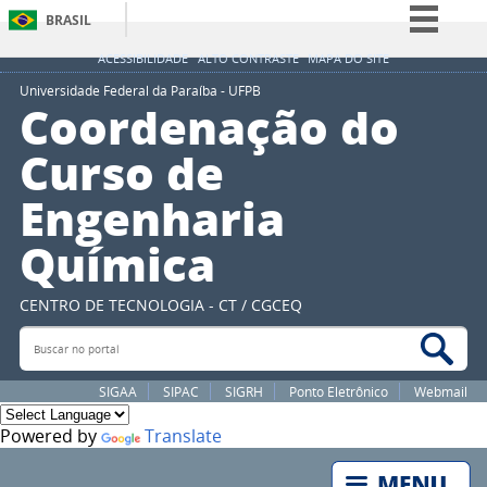
BRASIL
Simplifique!
ACESSIBILIDADE
ALTO CONTRASTE
MAPA DO SITE
Comunica BR
Universidade Federal da Paraíba - UFPB
Coordenação do
Participe
Curso de
Acesso à informação
Engenharia
Legislação
Canais
Química
CENTRO DE TECNOLOGIA - CT / CGCEQ
Buscar no portal
Bus
SIGAA
SIPAC
SIGRH
Ponto Eletrônico
Webmail
Powered by
Translate