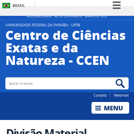
BRASIL
Simplifique!
ACESSIBILIDADE
ALTO CONTRASTE
MAPA DO SITE
Comunica BR
UNIVERSIDADE FEDERAL DA PARAÍBA - UFPB
Centro de Ciências
Participe
Exatas e da
Acesso à informação
Natureza - CCEN
Legislação
Canais
Buscar no portal
Bus
Contato
Webmail
Divisão Material