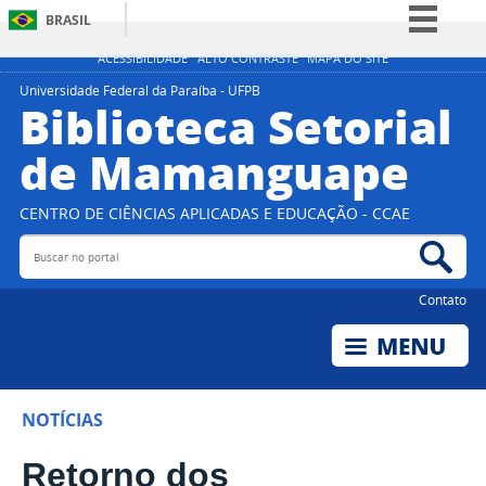
BRASIL
Simplifique!
ACESSIBILIDADE
ALTO CONTRASTE
MAPA DO SITE
Comunica BR
Universidade Federal da Paraíba - UFPB
Biblioteca Setorial
Participe
de Mamanguape
Acesso à informação
Legislação
CENTRO DE CIÊNCIAS APLICADAS E EDUCAÇÃO - CCAE
Canais
Buscar no portal
Bus
Contato
NOTÍCIAS
Retorno dos